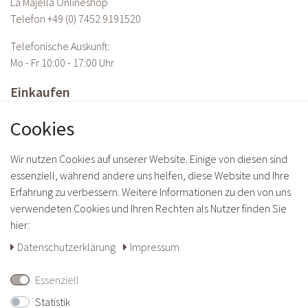
La Majella Onlineshop
Telefon
+49 (0) 7452 9191520
Telefonische Auskunft:
Mo - Fr 10:00 - 17:00 Uhr
Einkaufen
Zahlungsarten
Cookies
Versandarten & -kosten
Widerrufs­recht
Wir nutzen Cookies auf unserer Website. Einige von diesen sind
Daten­schutz­erklärung
essenziell, während andere uns helfen, diese Website und Ihre
AGB
Erfahrung zu verbessern. Weitere Informationen zu den von uns
Impressum
verwendeten Cookies und Ihren Rechten als Nutzer finden Sie
Vertrag widerrufen
hier:
Daten­schutz­erklärung
Impressum
Über Uns
Essenziell
Über uns
Kontakt
Statistik