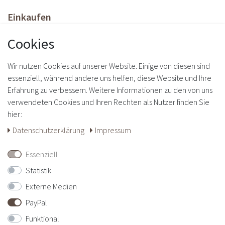
Einkaufen
Zahlungsarten
Cookies
Versandarten & -kosten
Widerrufs­recht
Wir nutzen Cookies auf unserer Website. Einige von diesen sind
Daten­schutz­erklärung
essenziell, während andere uns helfen, diese Website und Ihre
AGB
Erfahrung zu verbessern. Weitere Informationen zu den von uns
Impressum
verwendeten Cookies und Ihren Rechten als Nutzer finden Sie
Vertrag widerrufen
hier:
Daten­schutz­erklärung
Impressum
Über Uns
Essenziell
Über uns
Kontakt
Statistik
Externe Medien
Bequem bezahlen
PayPal
Funktional